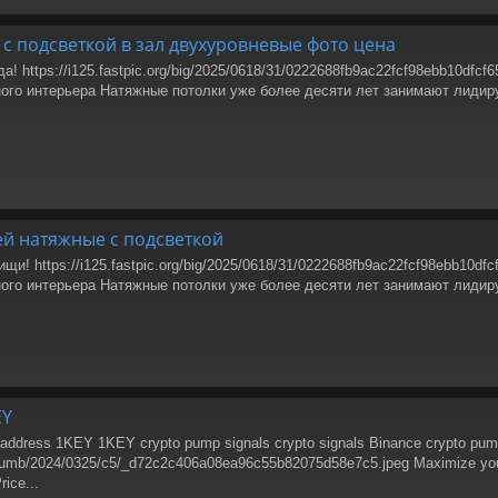
с подсветкой в зал двухуровневые фото цена
! https://i125.fastpic.org/big/2025/0618/31/0222688fb9ac22fcf98ebb10df
ого интерьера Натяжные потолки уже более десяти лет занимают лиди
ей натяжные с подсветкой
и! https://i125.fastpic.org/big/2025/0618/31/0222688fb9ac22fcf98ebb10d
ого интерьера Натяжные потолки уже более десяти лет занимают лиди
EY
 address 1KEY 1KEY crypto pump signals crypto signals Binance crypto pu
/thumb/2024/0325/c5/_d72c2c406a08ea96c55b82075d58e7c5.jpeg Maximize your Pr
rice...