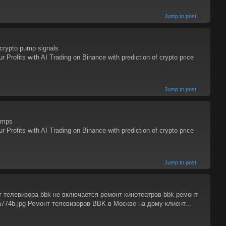
Jump to post
crypto pump signals
ofits with AI Trading on Binance with prediction of crypto price
Jump to post
umps
ofits with AI Trading on Binance with prediction of crypto price
Jump to post
т телевизора bbk не включается ремонт кинотеатров bbk ремонт
3a774b.jpg Ремонт телевизоров BBK в Москве на дому клиент...