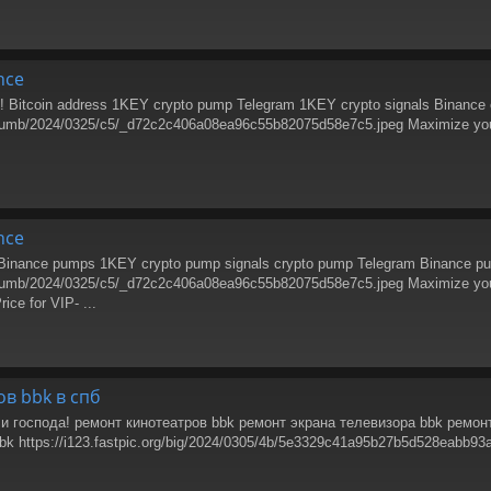
nce
Bitcoin address 1KEY crypto pump Telegram 1KEY crypto signals Binance 
/thumb/2024/0325/c5/_d72c2c406a08ea96c55b82075d58e7c5.jpeg Maximize your Pr
nce
Binance pumps 1KEY crypto pump signals crypto pump Telegram Binance p
/thumb/2024/0325/c5/_d72c2c406a08ea96c55b82075d58e7c5.jpeg Maximize your Pr
rice for VIP- ...
в bbk в спб
 господа! ремонт кинотеатров bbk ремонт экрана телевизора bbk ремон
k https://i123.fastpic.org/big/2024/0305/4b/5e3329c41a95b27b5d528eabb9