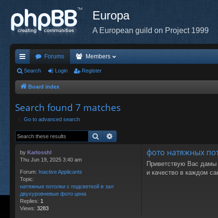
Europa
A European guild on Project 1999
Forums
Members
ui
Search
Login
Register
ck
Board index
lin
Search found 7 matches
ks
Go to advanced search
Search
Advanced search
фото натяжных пот
by
Karlosshl
Thu Jun 19, 2025 3:40 am
Приветствую Вас дамы и 
и качество в каждом с
Forum:
Inactive Applicants
Topic:
натяжные потолки с подсветкой в зал
двухуровневые фото цена
Replies:
1
Views:
3283