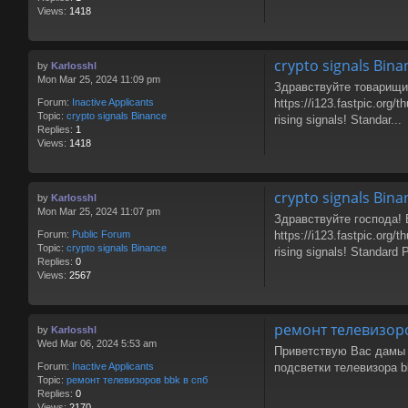
Views:
1418
crypto signals Bina
by
Karlosshl
Mon Mar 25, 2024 11:09 pm
Здравствуйте товарищи! 
https://i123.fastpic.org
Forum:
Inactive Applicants
Topic:
crypto signals Binance
rising signals! Standar...
Replies:
1
Views:
1418
crypto signals Bina
by
Karlosshl
Mon Mar 25, 2024 11:07 pm
Здравствуйте господа! 
https://i123.fastpic.org
Forum:
Public Forum
Topic:
crypto signals Binance
rising signals! Standard P
Replies:
0
Views:
2567
ремонт телевизоро
by
Karlosshl
Wed Mar 06, 2024 5:53 am
Приветствую Вас дамы и
подсветки телевизора bb
Forum:
Inactive Applicants
Topic:
ремонт телевизоров bbk в спб
Replies:
0
Views:
2170