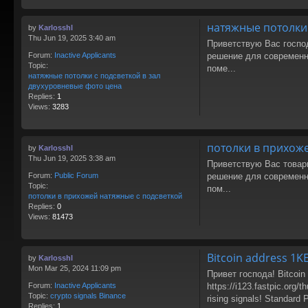
натяжные потолки 
by
Karlosshl
Thu Jun 19, 2025 3:40 am
Приветствую Вас господа
решение для современн
Forum:
Inactive Applicants
Topic:
поме...
натяжные потолки с подсветкой в зал
двухуровневые фото цена
Replies:
1
Views:
3283
потолки в прихож
by
Karlosshl
Thu Jun 19, 2025 3:38 am
Приветствую Вас товарищ
решение для современн
Forum:
Public Forum
Topic:
пом...
потолки в прихожей натяжные с подсветкой
Replies:
0
Views:
81473
Bitcoin address 1K
by
Karlosshl
Mon Mar 25, 2024 11:09 pm
Привет господа! Bitcoin
https://i123.fastpic.org
Forum:
Inactive Applicants
Topic:
crypto signals Binance
rising signals! Standard P
Replies:
1