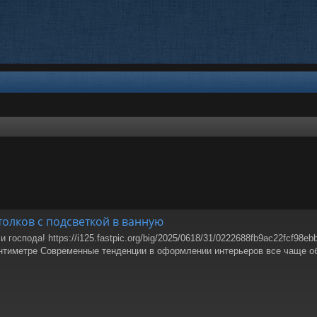
олков с подсветкой в ванную
господа! https://i125.fastpic.org/big/2025/0618/31/0222688fb9ac22fcf98
антиметре Современные тенденции в оформлении интерьеров все чаще о