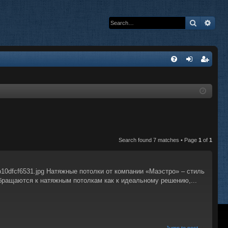
Search
Adva
Q
FA
og
eg
Q
in
ist
er
Search found 7 matches • Page
1
of
1
ebb10dfcf6531.jpg Натяжные потолки от компании «Маэстро» – стиль
бращаются к натяжным потолкам как к идеальному решению,...