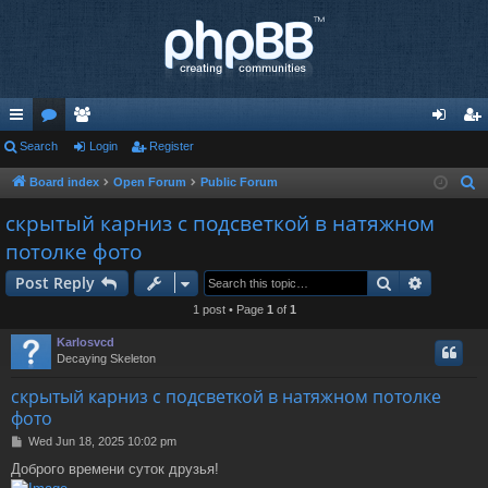
ui
Search
or
e
Login
Register
og
eg
ck
u
m
in
ist
Board index
Open Forum
Public Forum
S
e
lin
m
be
er
скрытый карниз с подсветкой в натяжном
a
потолке фото
ks
s
rs
r
Search
Advance
c
Post Reply
h
1 post • Page
1
of
1
Karlosvcd
Decaying Skeleton
скрытый карниз с подсветкой в натяжном потолке
фото
P
Wed Jun 18, 2025 10:02 pm
o
Доброго времени суток друзья!
s